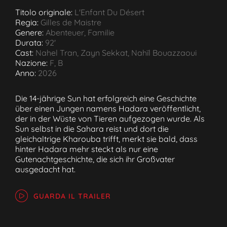
Titolo originale:
L'Enfant Du Désert
Regia:
Gilles de Maistre
Genere:
Abenteuer, Familie
Durata:
92'
Cast:
Nahel Tran, Zayn Sekkat, Nahïl Bouazzaoui
Nazione:
F, B
Anno:
2026
Die 14-jährige Sun hat erfolgreich eine Geschichte
über einen Jungen namens Hadara veröffentlicht,
der in der Wüste von Tieren aufgezogen wurde. Als
Sun selbst in die Sahara reist und dort die
gleichaltrige Kharouba trifft, merkt sie bald, dass
hinter Hadara mehr steckt als nur eine
Gutenachtgeschichte, die sich ihr Großvater
ausgedacht hat.
GUARDA IL TRAILER