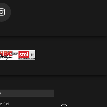
S
S.r.l.