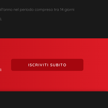
 all'anno nel periodo compreso tra 14 giorni
ì.
ISCRIVITI SUBITO
i