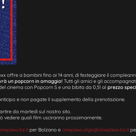
x offre a bambini fino ai 14 anni, di festeggiare il compleann
 avrà un popcorn in omaggio!
Tutti gli amici e gli accompagnato
del cinema con Popcorn S e una bibita da 0,5l al
prezzo speci
in anticipo e non pagate il supplemento della prenotazione.
tire da martedì sul nostro sito.
ò vedere quali film usciranno prossimamente.
ineplexx.bz.it
per Bolzano e
cineplexx.algo@cineplexx.bz.it
per