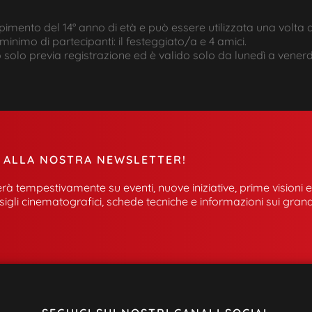
ompimento del 14° anno di età e può essere utilizzata una volta
nimo di partecipanti: il festeggiato/a e 4 amici.
olo previa registrazione ed è valido solo da lunedì a venerd
E ALLA NOSTRA NEWSLETTER!
rà tempestivamente su eventi, nuove iniziative, prime visioni e
sigli cinematografici, schede tecniche e informazioni sui grand