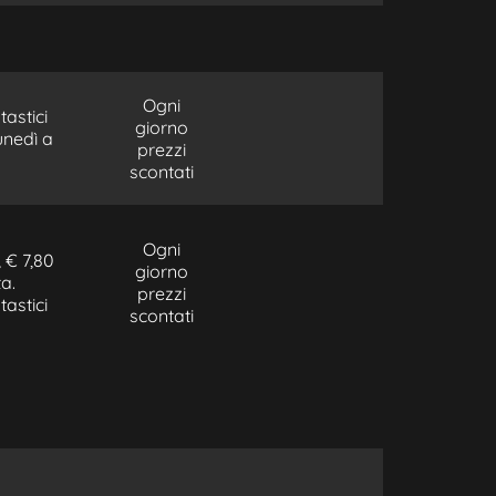
Ogni
tastici
giorno
unedì a
prezzi
scontati
Ogni
 € 7,80
giorno
a.
prezzi
tastici
scontati